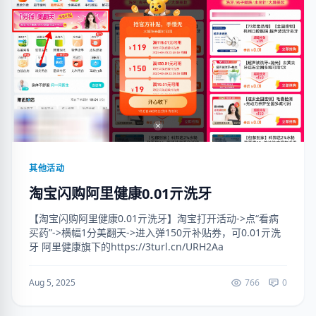
其他活动
淘宝闪购阿里健康0.01亓洗牙
【淘宝闪购阿里健康0.01亓洗牙】淘宝打开活动->点“看病
买药”->横幅1分美翻天->进入弹150亓补贴券，可0.01亓洗
牙 阿里健康旗下的https://3turl.cn/URH2Aa
Aug 5, 2025
766
0