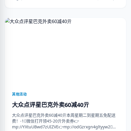
其他活动
大众点评星巴克外卖60减40亓
大众点评星巴克外卖60减40亓本周星期二到星期五免配送
费！-1⃣️微信打开领45-20亓外卖券👉
mp://YXtuUBwd7zUIZVE👉mp://odGzrxgn4gltyyw2⃣️微