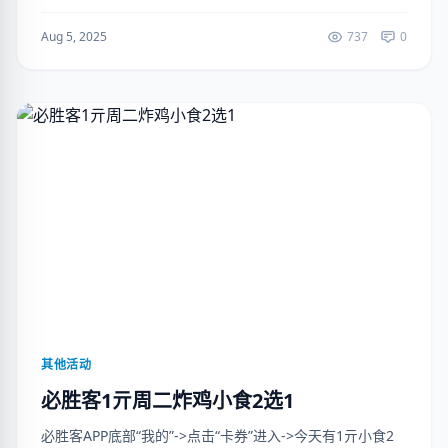
信打开领60-20亓品牌券👉mp://LVSx7ct...
Aug 5, 2025
737
0
其他活动
必胜客1亓周二炸鸡小食2选1
必胜客APP底部“我的”->点击“卡券”进入->今天有1亓小食2