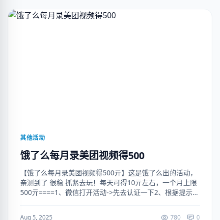
其他活动
饿了么每月录美团视频得500
【饿了么每月录美团视频得500亓】这是饿了么出的活动，
亲测到了 很稳 抓紧去玩！每天可得10亓左右，一个月上限
500亓====1、微信打开活动->先去认证一下2、根据提示到
美团选择地址和店铺3、从上到下滑动店铺商品并录屏4、每
次提交...
Aug 5, 2025
780
0