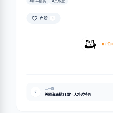
#和平精英
#灵敏度
点赞
0
上一篇
美团海底捞31周年庆外送特价