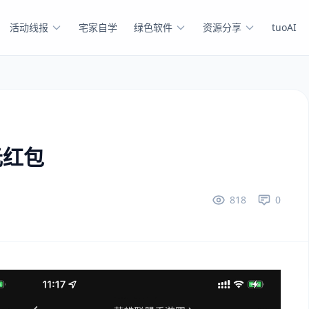
活动线报
宅家自学
绿色软件
资源分享
tuoAI
元红包
818
0