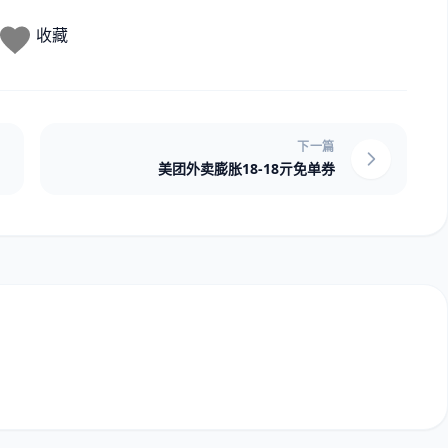
收藏
下一篇
美团外卖膨胀18-18亓免单券