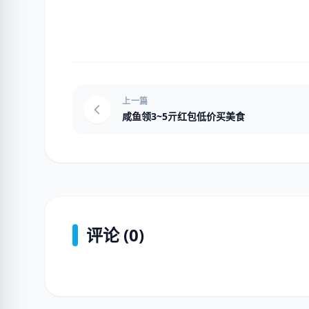
上一篇
咸鱼领3~5亓红包低价买美食
评论 (0)