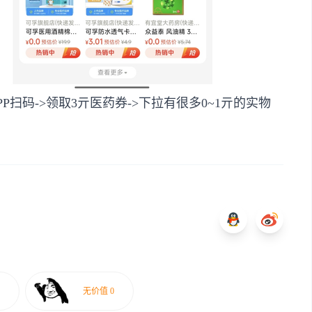
扫码->领取3亓医药券->下拉有很多0~1亓的实物