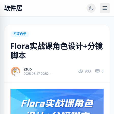
软件居
宅家自学
Flora实战课角色设计+分镜
脚本
2tuo
903
0
2025-06-17 20:52
·