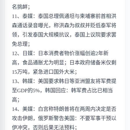
名挑衅；
11、泰媒：泰国总理佩通坦与柬埔寨前首相洪
森通话录音曝光，称洪森为叔叔并贬低泰军将
领，引发泰国大规模抗议，泰国上议院要求罢
免总理；
12、日媒：日本消费者物价涨幅创逾2年新
高，食品通胀尤为明显；日本政府储备米仅剩
15万吨，紧急进口国外大米；
13、韩媒：美国​​要求韩日等亚洲盟友将军费提
至GDP的5%​​，韩国回应：韩军费占比已相当
高；
14、美媒：白宫称特朗普将在两周内决定是否
攻击伊朗，俄罗斯警告美国：不要军事干预以
伊冲突，否则后果无法预料；