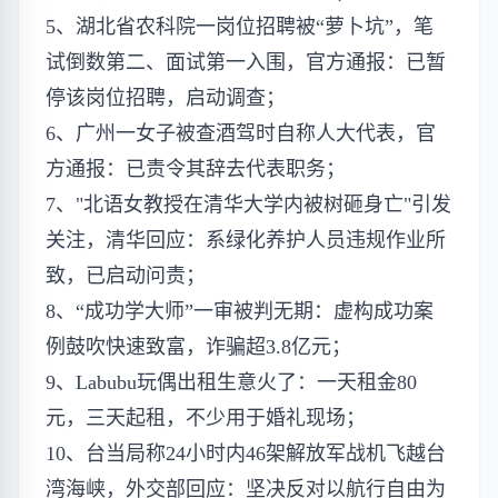
5、湖北省农科院一岗位招聘被“萝卜坑”，笔
试倒数​​第二、面试第一​​入围，官方通报：已暂
停​​该​​岗位招聘，启动调查；
6、广州一女子被查酒驾时​​自称人大代表，官
方通报：已​​责令其​​辞去代表职务；
7、​​"​​北语女教授在清华大学内被树砸身亡​​"​​引发
关注，清华回应：系绿化养护人员违规作业所
致，已启动问责；
8、“成功学大师”一审被判无期：虚构成功案
例鼓吹快速致富，诈骗超3.8亿元；
9、Labubu​​玩偶​​出租生意火了：一天租金80
元，三天起租，不少用于婚礼现场；
10、台当局称24小时内46架解放军战机飞越台
湾海峡，外交部回应：坚决反对以航行自由为