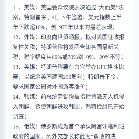
11、美媒：美国会众议院表决通过“大而美”法
案，特朗普将于4日下午签署；美元指数上半
年下跌超10%，创1973年以来的最差表现；
12、外媒：印度向世贸通报，拟对美国征收报
复性关税；特朗普称将发函告知各国最新关
税，税率幅度从60%或70%到10%、20%不等；
13、美媒：特朗普称要在白宫举办UFC格斗比
赛，以纪念美国建国250周年；特朗普下令，
要求国家公园对外国游客涨价；
14、韩媒：前总统尹锡悦​​被指控曾派无人机侵
入朝鲜，诱使朝鲜进攻韩国，韩特检组已开始
调查；
15、俄媒：俄罗斯成为首个承认阿富汗塔利班
政府的国家，阿外交部长称此为“勇敢的决