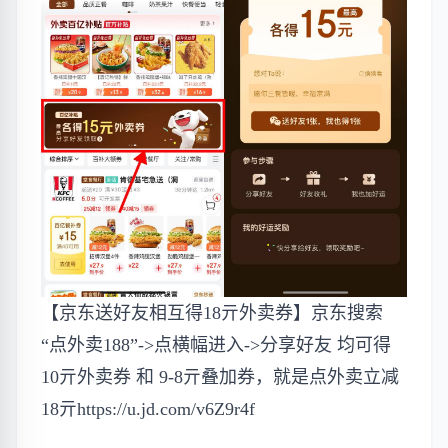
【京东送好友相互得18亓外卖券】京东搜索
“点外卖188”->点横幅进入->分享好友 均可得
10亓外卖券 和 9-8亓叠加券，就是点外卖立减
18亓
https://u.jd.com/v6Z9r4f