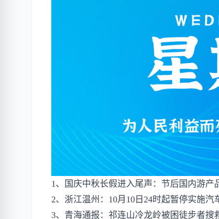
1、国庆中秋长假进入尾声：节后国内游产品
2、浙江温州：10月10日24时起暂停实施
3、青海通报：祁连山冷龙岭被困徒步者搜救