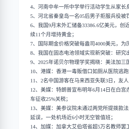
4、河南中牟一所中学举行活动学生从家长
5、河北省秦皇岛一名05后男子拒服兵役被罚
6、我国9月末外汇储备33386.6亿美元，
续11个月增持黄金；
7、国际期金价格突破每盎司4000美元，为
8、我国在固态电池领域实现新突破：研究出弯
9、2025年诺贝尔物理学奖揭晓：美法加
10、港媒：香港一毒贩借口如厕从医院逃
11、2名中国游客在马来西亚失联3日，友
12、美媒：特朗普宣布明年6月14日在白
车征收25%关税；
13、美媒：美参议院未通过两党所提拨款法
延误，一处机场近6小时无空管值班；
14、加媒：加拿大艾伯塔省超5万名教师罢