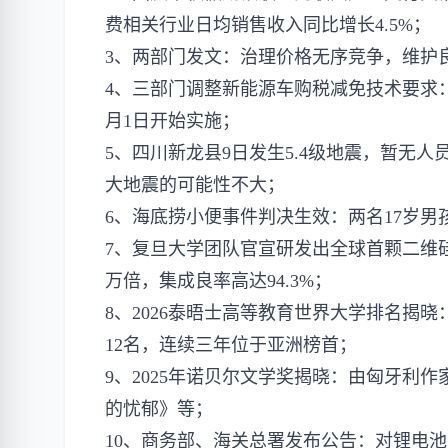
费相关行业日均销售收入同比增长4.5%；
3、两部门发文：治理价格无序竞争，维护
4、三部门调整新能源车购税减免技术要求：
月1日开始实施；
5、四川新龙县9日发生5.4级地震，暂无
大地震的可能性不大；
6、海底捞小便事件判决生效：两名17岁男孩
7、复旦大学团队官宣研发出全球首颗二维
万倍，集成良率高达94.3%；
8、2026泰晤士高等教育世界大学排名揭
12名，连续三年位于亚洲榜首；
9、2025年诺贝尔文学奖揭晓：由匈牙利
的忧郁》等；
10、商务部、海关总署发布公告：对锂电