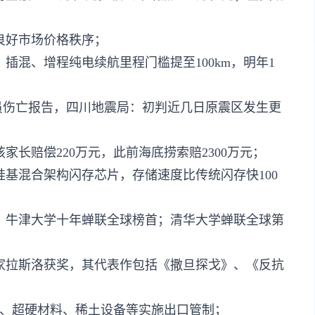
良好市场价格秩序；
插混、增程纯电续航里程门槛提至100km，明年1
人员伤亡报告，四川地震局：初判近几日原震区发生更
家长赔偿220万元，此前海底捞索赔2300万元；
硅基混合架构闪存芯片，存储速度比传统闪存快100
晓：牛津大学十年蝉联全球榜首；清华大学蝉联全球第
作家拉斯洛获奖，其代表作包括《撒旦探戈》、《反抗
池、超硬材料、稀土设备等实施出口管制；