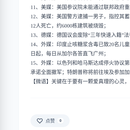
11、美媒：美国参议院未能通过联邦政府
12、美媒：美国警方逮捕一男子，指控其
12人死亡，约6000栋建筑被烧毁；
13、德媒：德国议会废除“三年快速入籍”
14、外媒：印度止咳糖浆含毒已致20名儿
日起，每日从加尔各答直飞广州；
15、外媒：以色列和哈马斯达成停火协议
承诺全面撤军；特朗普称将前往埃及参加加
【微语】关键在于要有一颗爱真理的心灵，
点赞
0