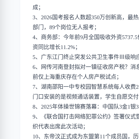
成；
3、2026国考报名人数超350万创新高，最
部门，89个岗位无人报考；
4、商务部：今年前9月全国吸收外资5737.
资同比增长11.2%；
5、广东江门终止突发公共卫生事件Ⅲ级响
6、网传河南登封拟对一镇征收房产税？消
前仅上海重庆存在个人房产税试点；
7、湖南邵阳一中专校园智慧系统每人收费
门口安装的是视频通话装置，学生自愿交付
8、2025年体操世锦赛落幕：中国队3金1
9、《联合国打击网络犯罪公约》签署仪式暨
织代表出席此次活动；
10、东帝汶正式成为东盟第11个成员国，历