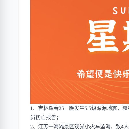
1、吉林珲春25日晚发生5.5级深源地震
员伤亡报告；
2、江苏一海滩景区观光小火车坠海，致4