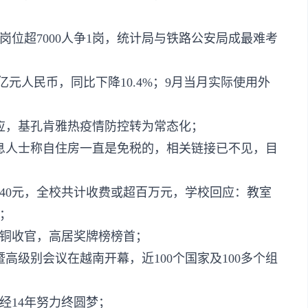
热岗位超7000人争1岗，统计局与铁路公安局成最难考
5亿元人民币，同比下降10.4%；9月当月实际使用外
应，基孔肯雅热疫情防控转为常态化；
息人士称自住房一直是免税的，相关链接已不见，目
240元，全校共计收费或超百万元，学校回应：教室
；
银3铜收官，高居奖牌榜榜首；
高级别会议在越南开幕，近100个国家及100多个组
经14年努力终圆梦；