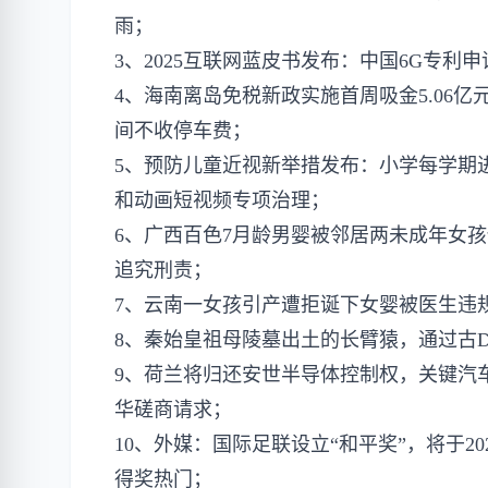
雨；
3、2025互联网蓝皮书发布：中国6G专利申
4、海南离岛免税新政实施首周吸金5.06
间不收停车费；
5、预防儿童近视新举措发布：小学每学期
和动画短视频专项治理；
6、广西百色7月龄男婴被邻居两未成年女
追究刑责；
7、云南一女孩引产遭拒诞下女婴被医生违
8、秦始皇祖母陵墓出土的长臂猿，通过古
9、荷兰将归还安世半导体控制权，关键汽
华磋商请求；
10、外媒：国际足联设立“和平奖”，将于
得奖热门；