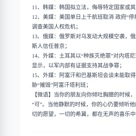
11、韩媒：韩国拟立法，侮辱特定国家或
12、美媒：美国单日上千航班取消 政府“
调查美国人权危机；
13、俄媒：俄罗斯对乌发动大规模空袭，
斯人信任普京；
14、外媒：土耳其以“种族灭绝罪”对内塔
显示，以军内部有证据支持其战争罪；
15、外媒：阿富汗和巴基斯坦会谈未能取
胁“摧毁”阿富汗塔利班；
【微语】当你的朋友向你倾吐胸臆的时候，
“可”。当他静默的时候，你的心仍要倾听
切的愿望，一切的希冀，都在无声的喜乐中