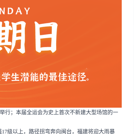
州举行；本届全运会为史上首次不新建大型场馆的一
强17级以上，路径拐弯奔向闽台，福建将迎大雨暴