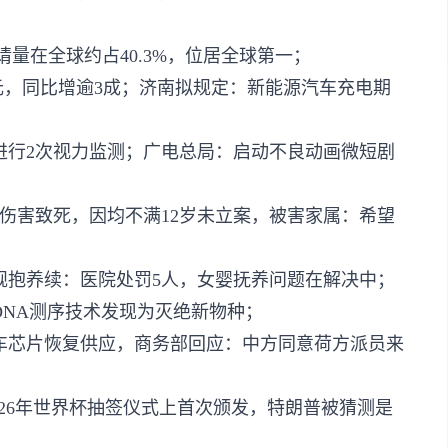
请量在全球约占40.3%，位居全球第一；
亿元，同比增逾3成；济南拟规定：新能源汽车充电期
进行2次视力监测；广电总局：启动不良动画微短剧
孩伤害致死，因均不满12岁未立案，被害家属：希望
规抱养续：医院处罚5人，女婴抚养问题在解决中；
DNA测序技术发现为灭绝新物种；
车芯片恢复供应，商务部回应：中方同意荷方派员来
2026年世界杯抽签仪式上首次颁发，特朗普被猜测是