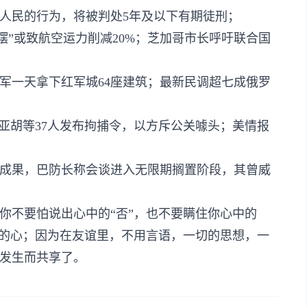
其人民的行为，将被判处5年及以下有期徒刑；
停摆”或致航空运力削减20%；芝加哥市长呼吁联合国
俄军一天拿下红军城64座建筑；最新民调超七成俄罗
尼亚胡等37人发布拘捕令，以方斥公关噱头；美情报
得成果，巴防长称会谈进入无限期搁置阶段，其曾威
你不要怕说出心中的“否”，也不要瞒住你心中的
他的心；因为在友谊里，不用言语，一切的思想，一
发生而共享了。