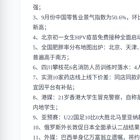
强；
3、9月份中国零售业景气指数为50.6%，
新高；
4、北京初一女生HPV疫苗免费接种全面启
5、全国肥胖率分布地图出炉：北京、天津
普遍高于南方；
6、四川攀枝花6名消防人员训练时落水：4
7、实测10家药店线上线下价差：同店同款
宜因平台有补贴；
8、港媒：21岁香港大学生冒充警察，自称
内地学生；
9、亚预赛：U22国足10比0大胜北马里亚
10、俄罗斯外长敦促日本全面承认二战结
11、外媒：巴西单身亿万富翁立遗嘱，将