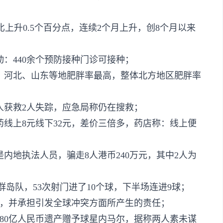
环比上升0.5个百分点，连续2个月上升，创8个月以来
动：440余个预防接种门诊可接种；
、河北、山东等地肥胖率最高，整体北方地区肥胖率
人获救2人失踪，应急局称仍在搜救；
药线上8元线下32元，差价三倍多，药店称：线上便
是内地执法人员，骗走8人港币240万元，其中2人为
纳群岛队，53次射门进了10个球，下半场连进9球；
果，并承担引发全球冲突方面所产生的责任；
约80亿人民币遗产赠予球星内马尔，据称两人素未谋