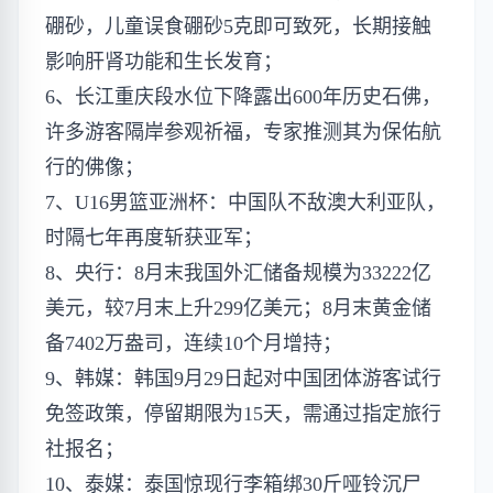
硼砂，儿童误食硼砂5克即可致死，长期接触
影响肝肾功能和生长发育；
6、长江重庆段水位下降露出600年历史石佛，
许多游客隔岸参观祈福，专家推测其为保佑航
行的佛像；
7、U16男篮亚洲杯：中国队不敌澳大利亚队，
时隔七年再度斩获亚军；
8、央行：8月末我国外汇储备规模为33222亿
美元，较7月末上升299亿美元；8月末黄金储
备7402万盎司，连续10个月增持；
9、韩媒：韩国9月29日起对中国团体游客试行
免签政策，停留期限为15天，需通过指定旅行
社报名；
10、泰媒：泰国惊现行李箱绑30斤哑铃沉尸