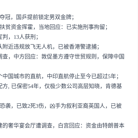
双夺冠，国乒提前锁定男双金牌；
0万扶贫资金挥霍，当地回应：已实施刑事拘留；
宣判，13人获刑；
舰队附近违规放飞无人机，已被香港警逮捕；
调查，中方回应：敦促墨方遵守世贸规则，保障中国
多个中国城市的直航，中印直航停止至今已超过5年；
配方, 已保密54年，仅极少数公司高层知晓，肯德基
生恐袭，已致2死3伤，凶手为叙利亚裔英国人，已被
新建的奢华宴会厅遭调查，白宫回应：资金由特朗普本