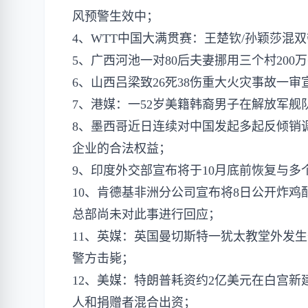
风预警生效中；
4、WTT中国大满贯赛：王楚钦/孙颖莎混
5、广西河池一对80后夫妻挪用三个村20
6、山西吕梁致26死38伤重大火灾事故一审
7、港媒：一52岁美籍韩裔男子在解放军
8、墨西哥近日连续对中国发起多起反倾销
企业的合法权益；
9、印度外交部宣布将于10月底前恢复与
10、肯德基非洲分公司宣布将8日公开炸鸡
总部尚未对此事进行回应；
11、英媒：英国曼切斯特一犹太教堂外发
警方击毙；
12、美媒：特朗普耗资约2亿美元在白宫
人和捐赠者混合出资；