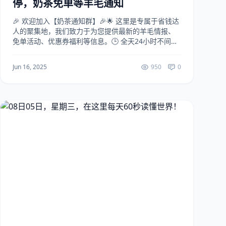
停，奶茶免单等羊毛通知
🎉 欢迎加入【奶茶通知群】🎉🌟 这里是专属于省钱达
人的聚集地，我们致力于为您提供最新的羊毛情报、
免单活动、优惠券福利等信息。🕒 全天24小时不间断
更新，不论是白天还是深夜，您都不会错过任何一次
省钱的机会。🥤 特色内容：- 奶茶免单：最新奶茶...
Jun 16, 2025
950
0