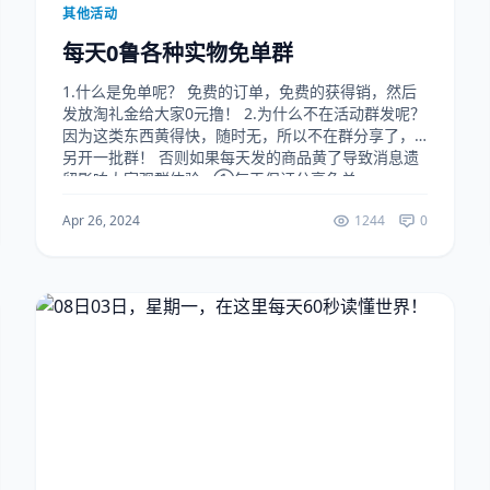
其他活动
每天0鲁各种实物免单群
1.什么是免单呢？ 免费的订单，免费的获得销，然后
发放淘礼金给大家0元撸！ 2.为什么不在活动群发呢？
因为这类东西黄得快，随时无，所以不在群分享了，
另开一批群！ 否则如果每天发的商品黄了导致消息遗
留影响大家观群体验~ ①每天保证分享免单...
Apr 26, 2024
1244
0