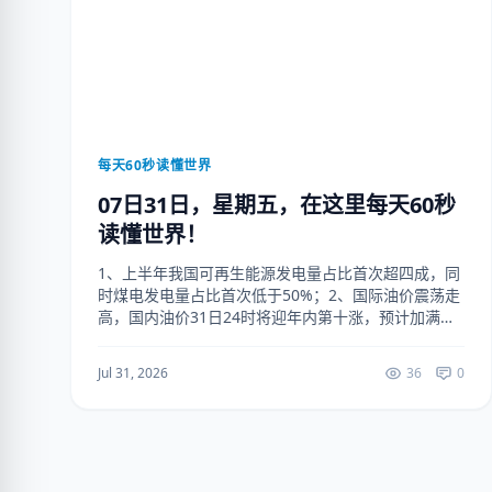
每天60秒读懂世界
07日31日，星期五，在这里每天60秒
读懂世界！
1、上半年我国可再生能源发电量占比首次超四成，同
时煤电发电量占比首次低于50%；2、国际油价震荡走
高，国内油价31日24时将迎年内第十涨，预计加满一
箱油或多花27元左右；3、北京快递、外卖行业非机动
车新规：实行专用号牌，平台算法设定不得“超...
Jul 31, 2026
36
0