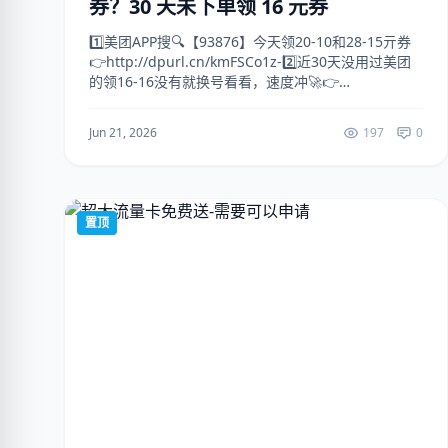
券？30 天未下单领 16 元券
1️⃣美团APP搜🔍【93876】今天领20-10和28-15亓券
👉http://dpurl.cn/kmFSCo1z-2️⃣近30天没用过美团
的领16-16没有就换号看看，速度冲🚀👉
http://dpurl.cn/HlAp0zvz👉http...
Jun 21, 2026
197
0
置顶