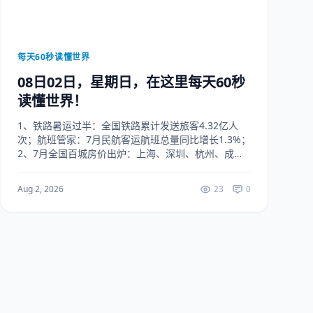
每天60秒读懂世界
08日02日，星期日，在这里每天60秒
读懂世界！
1、铁路暑运过半：全国铁路累计发送旅客4.32亿人
次；航班管家：7月民航客运航班总量同比增长1.3%；
2、7月全国百城房价出炉：上海、深圳、杭州、成都
等成新房上涨主力；8城二手房价格逆势走高，其中7
城为三四线城市；3、气象局：台风“白海豚”...
Aug 2, 2026
23
0