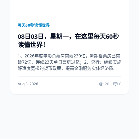
每天60秒读懂世界
08日03日，星期一，在这里每天60秒
读懂世界！
1、2026年度电影总票房突破230亿，暑期档票房已突
破72亿，连续23天单日票房过亿；2、央行：继续实施
好适度宽松的货币政策，提高金融服务实体经济质
效；3、多地上调公积金缴存基数上限，每月最高入账
超万元；4、“太空水稻”在空间站内完成采样...
Aug 3, 2026
20
0