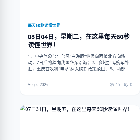
每天60秒读懂世界
08日04日，星期二，在这里每天60秒
读懂世界！
1、中央气象台：台风“白海豚”继续向西偏北方向移
动，7日后将趋向我国华东沿海；2、多地加码购车补
贴，重庆首次将“电驴”纳入购新政策范围；3、两部
门：到2030年，建成可支撑超过1.1亿辆电动汽车出行
的充电基础设施网络；4、网传“空调24小时...
Aug 4, 2026
15
0