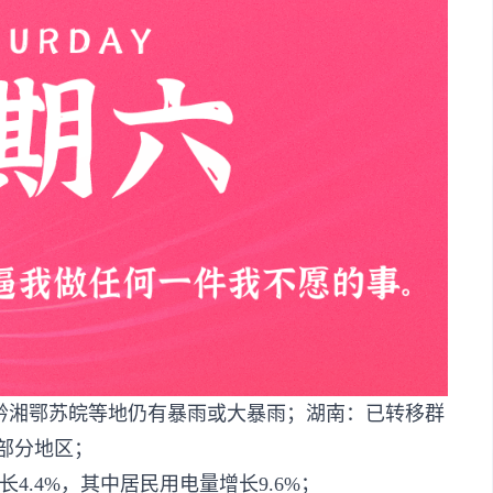
桂黔湘鄂苏皖等地仍有暴雨或大暴雨；湖南：已转移群
北部分地区；
.4%，其中​​居民用电量增长9.6%；