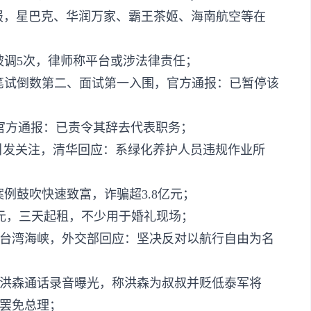
通报，星巴克、华润万家、霸王茶姬、海南航空等在
被调5次，律师称平台或涉法律责任；
数​​第二、面试第一​​入围，官方通报：已暂停​​该​​
方通报：已​​责令其​​辞去代表职务；
​​"​​引发关注，清华回应：系绿化养护人员违规作业所
案例鼓吹快速致富，诈骗超3.8亿元；
租金80元，三天起租，不少用于婚礼现场；
飞越台湾海峡，外交部回应：坚决反对以航行自由为名
相洪森通话录音曝光，称洪森为叔叔并贬低泰军将
罢免总理；