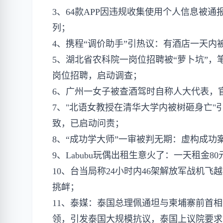
3、64款APP因违规收集使用个人信息被
列；
4、携程“调价助手”引热议：有酒店一天内
5、湖北省农科院一岗位招聘被“萝卜坑”，笔试倒
岗位招聘，启动调查；
6、广州一女子被查酒驾时​​自称人大代表，官
7、​​"​​北语女教授在清华大学内被树砸身亡
致，已启动问责；
8、“成功学大师”一审被判无期：虚构成功
9、Labubu​​玩偶​​出租生意火了：一天
10、台当局称24小时内46架解放军战机
挑衅；
11、泰媒：泰国总理佩通坦与柬埔寨前首
领，引发泰国大规模抗议，泰国上议院要求