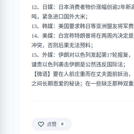
12、日媒：日本消费者物价涨幅创逾2年新
吨，紧急进口国外大米；
13、韩媒：美国​​要求韩日等亚洲盟友将军费
14、美媒：白宫称特朗普将在两周内决定
冲突，否则后果无法预料；
15、外媒：伊朗对以色列​​发起第17轮
谴责以色列袭击伊朗是公然违反国际法；
【微语】要在人前庄重而在丈夫面前妖治，
之间长期恩爱的秘诀；在一些缺乏那种双重
点赞
0