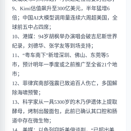
9、Kimi估值飙升至300亿美元，半年猛增6
倍；中国AI大模型调用量连续六周超美国，全
球前五中占四席；
10、港媒：94岁胡枫举办演唱会破吉尼斯世界
纪录，刘德华、张学友等到场支持；
11、“粤车南下”新增深圳、佛山、东莞等5
市，预计明年一季度或之前推广至全省21个地
市；
12、菲律宾南部强震已致逾百人伤亡，多国解
除海啸预警；
13、科学家从一具5300岁的木乃伊遗体上提取
酵母，烤制出酸面包，此前已确认其口腔和肠
道中存在微生物；
14、美媒：以色列窃听美伊谈判，“已超出美